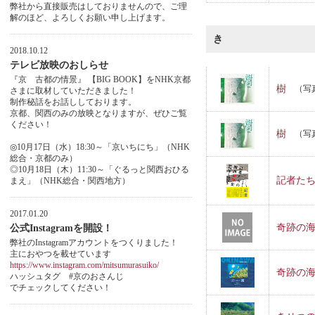
弊社から直接販売はしておりませんので、ご理
解のほど、よろしくお願い申し上げます。
き
2018.10.12
テレビ放映のおしらせ
『京 古都の情景』 【BIG BOOK】をNHK京都
樹
（写
さまに取材していただきました！
制作秘話をお話ししております。
京都、関西のみの放映となりますが、ぜひご覧
ください！
樹
（写
◎10月17日（水）18:30～「京いちにち」（NHK
総合・京都のみ）
◎10月18日（木）11:30～「ぐるっと関西おひる
記者たち
まえ」（NHK総合・関西地方）
2017.01.20
奇跡の
公式Instagramを開設！
弊社のInstagramアカウントをつくりました！
主におやつを載せています
https://www.instagram.com/mitsumurasuiko/
奇跡の
ハッシュタグ #京のおさんじ
でチェックしてください！