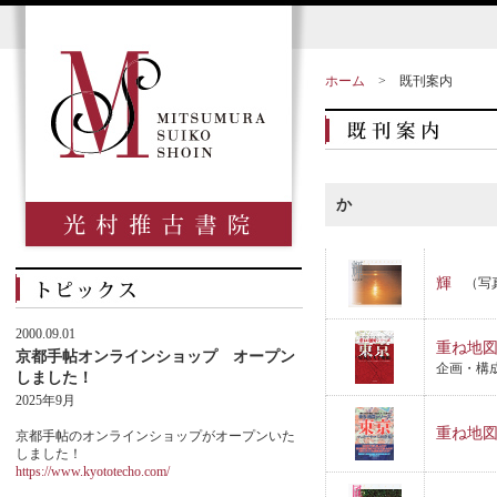
ホーム
>
既刊案内
か
輝
（写
2000.09.01
重ね地
京都手帖オンラインショップ オープン
企画・構
しました！
2025年9月
重ね地
京都手帖のオンラインショップがオープンいた
しました！
https://www.kyototecho.com/