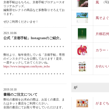
京都手帖はもちろん、京都手帖プロデュースオ
風
（写
リジナルグッズ、
編集部セレクトの商品など多数取りそろえてお
ります。
風そよぐ
ぜひご利用くださいませ！
2021.10.06
片桐石
公式「京都手帖」Instagramのご紹介。
＊＊＊＊＊＊＊＊＊＊＊＊＊＊＊＊＊＊＊＊＊
カラー・
弊社より、毎年発売している「京都手帖」専用
のインスタグラムを公開しております！是非、
一度チェックしてみてくださいね。
かわい
https://www.instagram.com/kyoto_techo
＊＊＊＊＊＊＊＊＊＊＊＊＊＊＊＊＊＊＊＊＊
が
2019.10.18
書籍のご注文について
弊社の書籍をお求めの際は、お近くの書店、ま
がまぐ
たはネット書店をご利用ください。
全国の書店にてお取り寄せしていただけます。