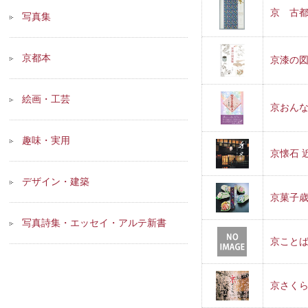
京 古都
写真集
京都本
京漆の
絵画・工芸
京おん
趣味・実用
京懐石 
デザイン・建築
京菓子
写真詩集・エッセイ・アルテ新書
京こと
京さく