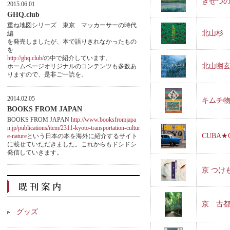
きせつ
2015.06.01
GHQ.club
重ね地図シリーズ 東京 マッカーサーの時代
北山杉
編
を発売しましたが、本で語りきれなかったもの
を
http://ghq.club/
の中で紹介しています。
北山幽
ホームページオリジナルのコンテンツも多数あ
りますので、是非ご一読を。
2014.02.05
キムチ
BOOKS FROM JAPAN
BOOKS FROM JAPAN
http://www.booksfromjapa
n.jp/publications/item/2311-kyoto-transportation-cultur
CUBA
e-nature
という日本の本を海外に紹介するサイト
に載せていただきました。これからもドシドシ
発信していきます。
京 つけ
京 古
グッズ