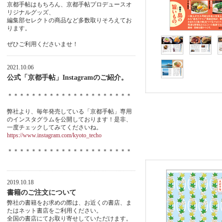
京都手帖はもちろん、京都手帖プロデュースオ
リジナルグッズ、
編集部セレクトの商品など多数取りそろえてお
ります。
ぜひご利用くださいませ！
2021.10.06
公式「京都手帖」Instagramのご紹介。
＊＊＊＊＊＊＊＊＊＊＊＊＊＊＊＊＊＊＊＊＊
弊社より、毎年発売している「京都手帖」専用
のインスタグラムを公開しております！是非、
一度チェックしてみてくださいね。
https://www.instagram.com/kyoto_techo
＊＊＊＊＊＊＊＊＊＊＊＊＊＊＊＊＊＊＊＊＊
2019.10.18
書籍のご注文について
弊社の書籍をお求めの際は、お近くの書店、ま
たはネット書店をご利用ください。
全国の書店にてお取り寄せしていただけます。