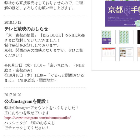
弊社から直接販売はしておりませんので、ご理
解のほど、よろしくお願い申し上げます。
2018.10.12
テレビ放映のおしらせ
『京 古都の情景』 【BIG BOOK】をNHK京都
さまに取材していただきました！
制作秘話をお話ししております。
京都、関西のみの放映となりますが、ぜひご覧
ください！
◎10月17日（水）18:30～「京いちにち」（NHK
総合・京都のみ）
◎10月18日（木）11:30～「ぐるっと関西おひる
まえ」（NHK総合・関西地方）
2017.01.20
公式Instagramを開設！
弊社のInstagramアカウントをつくりました！
主におやつを載せています
https://www.instagram.com/mitsumurasuiko/
ハッシュタグ #京のおさんじ
でチェックしてください！