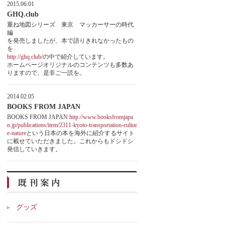
2015.06.01
GHQ.club
重ね地図シリーズ 東京 マッカーサーの時代
編
を発売しましたが、本で語りきれなかったもの
を
http://ghq.club/
の中で紹介しています。
ホームページオリジナルのコンテンツも多数あ
りますので、是非ご一読を。
2014.02.05
BOOKS FROM JAPAN
BOOKS FROM JAPAN
http://www.booksfromjapa
n.jp/publications/item/2311-kyoto-transportation-cultur
e-nature
という日本の本を海外に紹介するサイト
に載せていただきました。これからもドシドシ
発信していきます。
グッズ