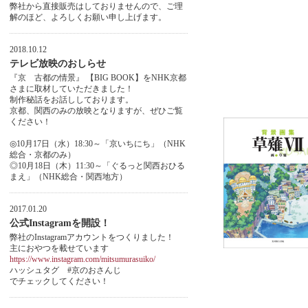
弊社から直接販売はしておりませんので、ご理
解のほど、よろしくお願い申し上げます。
2018.10.12
テレビ放映のおしらせ
『京 古都の情景』 【BIG BOOK】をNHK京都
さまに取材していただきました！
制作秘話をお話ししております。
京都、関西のみの放映となりますが、ぜひご覧
ください！
◎10月17日（水）18:30～「京いちにち」（NHK
総合・京都のみ）
◎10月18日（木）11:30～「ぐるっと関西おひる
まえ」（NHK総合・関西地方）
2017.01.20
公式Instagramを開設！
弊社のInstagramアカウントをつくりました！
主におやつを載せています
https://www.instagram.com/mitsumurasuiko/
ハッシュタグ #京のおさんじ
でチェックしてください！