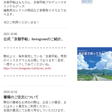
京都手帖はもちろん、京都手帖プロデュースオ
リジナルグッズ、
編集部セレクトの商品など多数取りそろえてお
ります。
ぜひご利用くださいませ！
2021.10.06
公式「京都手帖」Instagramのご紹介。
＊＊＊＊＊＊＊＊＊＊＊＊＊＊＊＊＊＊＊＊＊
弊社より、毎年発売している「京都手帖」専用
のインスタグラムを公開しております！是非、
一度チェックしてみてくださいね。
https://www.instagram.com/kyoto_techo
＊＊＊＊＊＊＊＊＊＊＊＊＊＊＊＊＊＊＊＊＊
2019.10.18
書籍のご注文について
弊社の書籍をお求めの際は、お近くの書店、ま
たはネット書店をご利用ください。
全国の書店にてお取り寄せしていただけます。