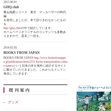
2015.06.01
GHQ.club
重ね地図シリーズ 東京 マッカーサーの時代
編
を発売しましたが、本で語りきれなかったもの
を
http://ghq.club/
の中で紹介しています。
ホームページオリジナルのコンテンツも多数あ
りますので、是非ご一読を。
2014.02.05
BOOKS FROM JAPAN
BOOKS FROM JAPAN
http://www.booksfromjapa
n.jp/publications/item/2311-kyoto-transportation-cultur
e-nature
という日本の本を海外に紹介するサイト
に載せていただきました。これからもドシドシ
発信していきます。
グッズ