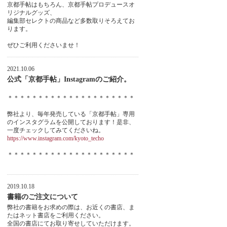
京都手帖はもちろん、京都手帖プロデュースオ
リジナルグッズ、
編集部セレクトの商品など多数取りそろえてお
ります。
ぜひご利用くださいませ！
2021.10.06
公式「京都手帖」Instagramのご紹介。
＊＊＊＊＊＊＊＊＊＊＊＊＊＊＊＊＊＊＊＊＊
弊社より、毎年発売している「京都手帖」専用
のインスタグラムを公開しております！是非、
一度チェックしてみてくださいね。
https://www.instagram.com/kyoto_techo
＊＊＊＊＊＊＊＊＊＊＊＊＊＊＊＊＊＊＊＊＊
2019.10.18
書籍のご注文について
弊社の書籍をお求めの際は、お近くの書店、ま
たはネット書店をご利用ください。
全国の書店にてお取り寄せしていただけます。