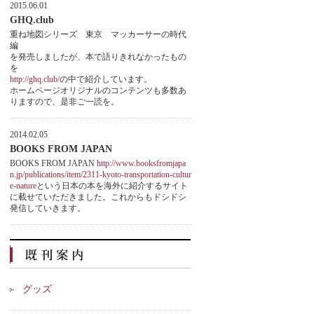
2015.06.01
GHQ.club
重ね地図シリーズ 東京 マッカーサーの時代
編
を発売しましたが、本で語りきれなかったもの
を
http://ghq.club/
の中で紹介しています。
ホームページオリジナルのコンテンツも多数あ
りますので、是非ご一読を。
2014.02.05
BOOKS FROM JAPAN
BOOKS FROM JAPAN
http://www.booksfromjapa
n.jp/publications/item/2311-kyoto-transportation-cultur
e-nature
という日本の本を海外に紹介するサイト
に載せていただきました。これからもドシドシ
発信していきます。
グッズ