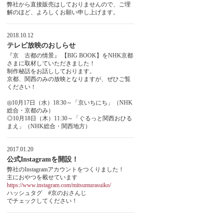
弊社から直接販売はしておりませんので、ご理
解のほど、よろしくお願い申し上げます。
2018.10.12
テレビ放映のおしらせ
『京 古都の情景』 【BIG BOOK】をNHK京都
さまに取材していただきました！
制作秘話をお話ししております。
京都、関西のみの放映となりますが、ぜひご覧
ください！
◎10月17日（水）18:30～「京いちにち」（NHK
総合・京都のみ）
◎10月18日（木）11:30～「ぐるっと関西おひる
まえ」（NHK総合・関西地方）
2017.01.20
公式Instagramを開設！
弊社のInstagramアカウントをつくりました！
主におやつを載せています
https://www.instagram.com/mitsumurasuiko/
ハッシュタグ #京のおさんじ
でチェックしてください！