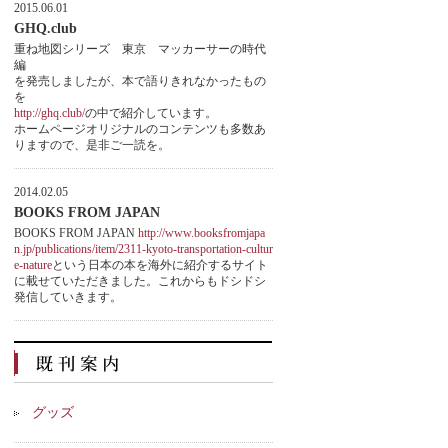
2015.06.01
GHQ.club
重ね地図シリーズ 東京 マッカーサーの時代
編
を発売しましたが、本で語りきれなかったもの
を
http://ghq.club/
の中で紹介しています。
ホームページオリジナルのコンテンツも多数あ
りますので、是非ご一読を。
2014.02.05
BOOKS FROM JAPAN
BOOKS FROM JAPAN
http://www.booksfromjapa
n.jp/publications/item/2311-kyoto-transportation-cultur
e-nature
という日本の本を海外に紹介するサイト
に載せていただきました。これからもドシドシ
発信していきます。
グッズ