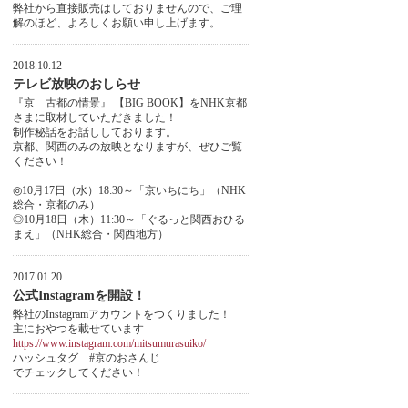
弊社から直接販売はしておりませんので、ご理
解のほど、よろしくお願い申し上げます。
2018.10.12
テレビ放映のおしらせ
『京 古都の情景』 【BIG BOOK】をNHK京都
さまに取材していただきました！
制作秘話をお話ししております。
京都、関西のみの放映となりますが、ぜひご覧
ください！
◎10月17日（水）18:30～「京いちにち」（NHK
総合・京都のみ）
◎10月18日（木）11:30～「ぐるっと関西おひる
まえ」（NHK総合・関西地方）
2017.01.20
公式Instagramを開設！
弊社のInstagramアカウントをつくりました！
主におやつを載せています
https://www.instagram.com/mitsumurasuiko/
ハッシュタグ #京のおさんじ
でチェックしてください！