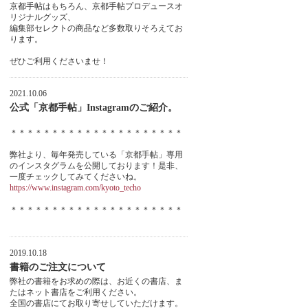
京都手帖はもちろん、京都手帖プロデュースオ
リジナルグッズ、
編集部セレクトの商品など多数取りそろえてお
ります。
ぜひご利用くださいませ！
2021.10.06
公式「京都手帖」Instagramのご紹介。
＊＊＊＊＊＊＊＊＊＊＊＊＊＊＊＊＊＊＊＊＊
弊社より、毎年発売している「京都手帖」専用
のインスタグラムを公開しております！是非、
一度チェックしてみてくださいね。
https://www.instagram.com/kyoto_techo
＊＊＊＊＊＊＊＊＊＊＊＊＊＊＊＊＊＊＊＊＊
2019.10.18
書籍のご注文について
弊社の書籍をお求めの際は、お近くの書店、ま
たはネット書店をご利用ください。
全国の書店にてお取り寄せしていただけます。