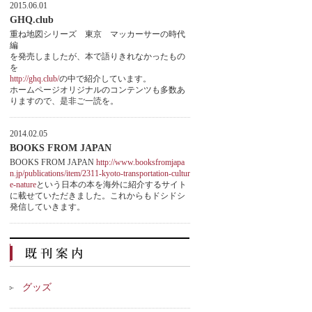
2015.06.01
GHQ.club
重ね地図シリーズ 東京 マッカーサーの時代
編
を発売しましたが、本で語りきれなかったもの
を
http://ghq.club/
の中で紹介しています。
ホームページオリジナルのコンテンツも多数あ
りますので、是非ご一読を。
2014.02.05
BOOKS FROM JAPAN
BOOKS FROM JAPAN
http://www.booksfromjapa
n.jp/publications/item/2311-kyoto-transportation-cultur
e-nature
という日本の本を海外に紹介するサイト
に載せていただきました。これからもドシドシ
発信していきます。
グッズ