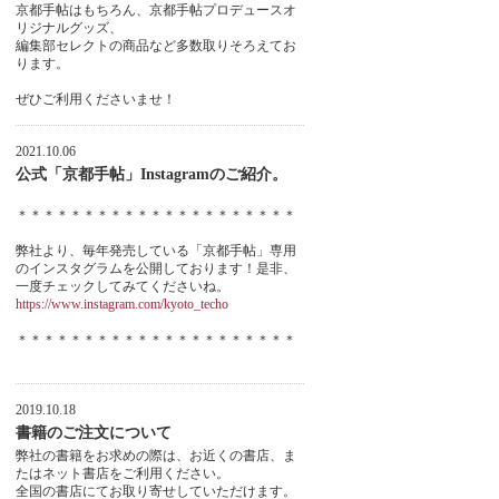
京都手帖はもちろん、京都手帖プロデュースオ
リジナルグッズ、
編集部セレクトの商品など多数取りそろえてお
ります。
ぜひご利用くださいませ！
2021.10.06
公式「京都手帖」Instagramのご紹介。
＊＊＊＊＊＊＊＊＊＊＊＊＊＊＊＊＊＊＊＊＊
弊社より、毎年発売している「京都手帖」専用
のインスタグラムを公開しております！是非、
一度チェックしてみてくださいね。
https://www.instagram.com/kyoto_techo
＊＊＊＊＊＊＊＊＊＊＊＊＊＊＊＊＊＊＊＊＊
2019.10.18
書籍のご注文について
弊社の書籍をお求めの際は、お近くの書店、ま
たはネット書店をご利用ください。
全国の書店にてお取り寄せしていただけます。