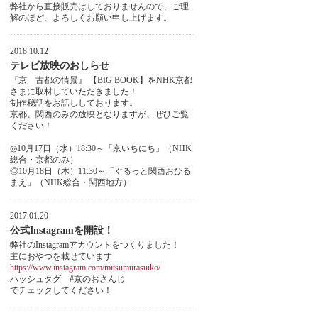
弊社から直接販売はしておりませんので、ご理
解のほど、よろしくお願い申し上げます。
2018.10.12
テレビ放映のおしらせ
『京 古都の情景』 【BIG BOOK】をNHK京都
さまに取材していただきました！
制作秘話をお話ししております。
京都、関西のみの放映となりますが、ぜひご覧
ください！
◎10月17日（水）18:30～「京いちにち」（NHK
総合・京都のみ）
◎10月18日（木）11:30～「ぐるっと関西おひる
まえ」（NHK総合・関西地方）
2017.01.20
公式Instagramを開設！
弊社のInstagramアカウントをつくりました！
主におやつを載せています
https://www.instagram.com/mitsumurasuiko/
ハッシュタグ #京のおさんじ
でチェックしてください！