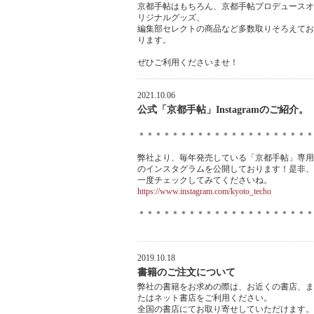
京都手帖はもちろん、京都手帖プロデュースオ
リジナルグッズ、
編集部セレクトの商品など多数取りそろえてお
ります。
ぜひご利用くださいませ！
2021.10.06
公式「京都手帖」Instagramのご紹介。
＊＊＊＊＊＊＊＊＊＊＊＊＊＊＊＊＊＊＊＊＊
弊社より、毎年発売している「京都手帖」専用
のインスタグラムを公開しております！是非、
一度チェックしてみてくださいね。
https://www.instagram.com/kyoto_techo
＊＊＊＊＊＊＊＊＊＊＊＊＊＊＊＊＊＊＊＊＊
2019.10.18
書籍のご注文について
弊社の書籍をお求めの際は、お近くの書店、ま
たはネット書店をご利用ください。
全国の書店にてお取り寄せしていただけます。