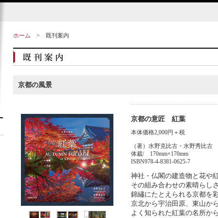
ホーム
>
既刊案内
京都の風景
京都の意匠 紅葉
本体価格2,000円＋税
（著）水野克比古・水野秀比古
体裁/ 170mm×170mm
ISBN978-4-8381-0625-7
神社・仏閣の建造物と花や
その組み合わせの素晴らし
錦繡にたとえられる京都を
京北から宇治田原、東山か
よく知られた紅葉の名所か