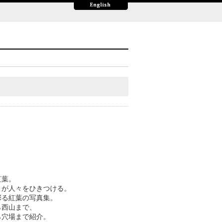
紅葉。
さが人々をひきつける。
彩る紅葉の写真集。
ら西山まで、
ら穴場まで紹介。