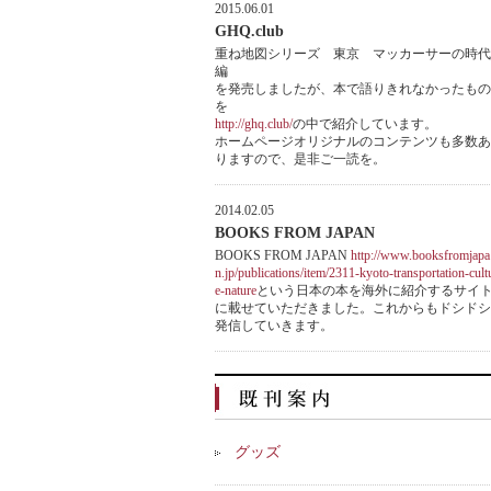
2015.06.01
GHQ.club
重ね地図シリーズ 東京 マッカーサーの時代
編
を発売しましたが、本で語りきれなかったもの
を
http://ghq.club/
の中で紹介しています。
ホームページオリジナルのコンテンツも多数あ
りますので、是非ご一読を。
2014.02.05
BOOKS FROM JAPAN
BOOKS FROM JAPAN
http://www.booksfromjapa
n.jp/publications/item/2311-kyoto-transportation-cult
e-nature
という日本の本を海外に紹介するサイ
に載せていただきました。これからもドシドシ
発信していきます。
グッズ