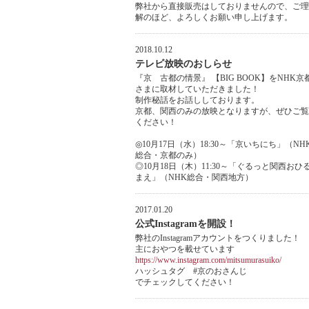
弊社から直接販売はしておりませんので、ご理
解のほど、よろしくお願い申し上げます。
2018.10.12
テレビ放映のおしらせ
『京 古都の情景』 【BIG BOOK】をNHK京
さまに取材していただきました！
制作秘話をお話ししております。
京都、関西のみの放映となりますが、ぜひご覧
ください！
◎10月17日（水）18:30～「京いちにち」（NH
総合・京都のみ）
◎10月18日（木）11:30～「ぐるっと関西おひ
まえ」（NHK総合・関西地方）
2017.01.20
公式Instagramを開設！
弊社のInstagramアカウントをつくりました！
主におやつを載せています
https://www.instagram.com/mitsumurasuiko/
ハッシュタグ #京のおさんじ
でチェックしてください！