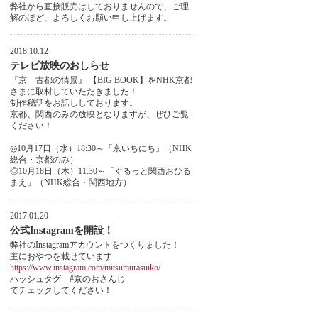
弊社から直接販売はしておりませんので、ご理
解のほど、よろしくお願い申し上げます。
2018.10.12
テレビ放映のおしらせ
『京 古都の情景』 【BIG BOOK】をNHK京都
さまに取材していただきました！
制作秘話をお話ししております。
京都、関西のみの放映となりますが、ぜひご覧
ください！
◎10月17日（水）18:30～「京いちにち」（NHK
総合・京都のみ）
◎10月18日（木）11:30～「ぐるっと関西おひる
まえ」（NHK総合・関西地方）
2017.01.20
公式Instagramを開設！
弊社のInstagramアカウントをつくりました！
主におやつを載せています
https://www.instagram.com/mitsumurasuiko/
ハッシュタグ #京のおさんじ
でチェックしてください！