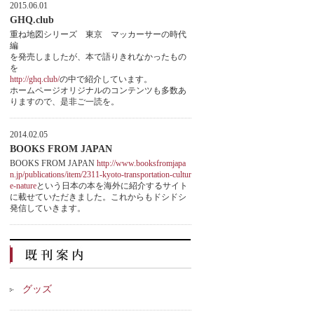
2015.06.01
GHQ.club
重ね地図シリーズ 東京 マッカーサーの時代
編
を発売しましたが、本で語りきれなかったもの
を
http://ghq.club/
の中で紹介しています。
ホームページオリジナルのコンテンツも多数あ
りますので、是非ご一読を。
2014.02.05
BOOKS FROM JAPAN
BOOKS FROM JAPAN
http://www.booksfromjapa
n.jp/publications/item/2311-kyoto-transportation-cultur
e-nature
という日本の本を海外に紹介するサイト
に載せていただきました。これからもドシドシ
発信していきます。
グッズ