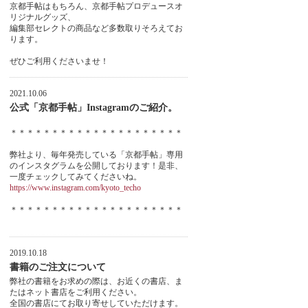
京都手帖はもちろん、京都手帖プロデュースオ
リジナルグッズ、
編集部セレクトの商品など多数取りそろえてお
ります。
ぜひご利用くださいませ！
2021.10.06
公式「京都手帖」Instagramのご紹介。
＊＊＊＊＊＊＊＊＊＊＊＊＊＊＊＊＊＊＊＊＊
弊社より、毎年発売している「京都手帖」専用
のインスタグラムを公開しております！是非、
一度チェックしてみてくださいね。
https://www.instagram.com/kyoto_techo
＊＊＊＊＊＊＊＊＊＊＊＊＊＊＊＊＊＊＊＊＊
2019.10.18
書籍のご注文について
弊社の書籍をお求めの際は、お近くの書店、ま
たはネット書店をご利用ください。
全国の書店にてお取り寄せしていただけます。