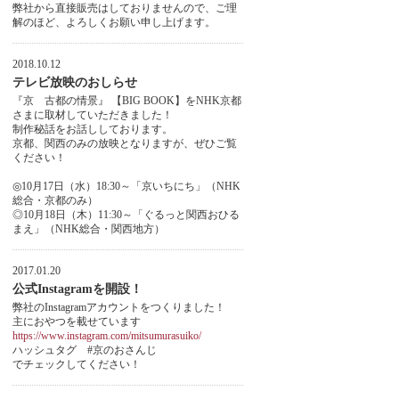
弊社から直接販売はしておりませんので、ご理
解のほど、よろしくお願い申し上げます。
2018.10.12
テレビ放映のおしらせ
『京 古都の情景』 【BIG BOOK】をNHK京都
さまに取材していただきました！
制作秘話をお話ししております。
京都、関西のみの放映となりますが、ぜひご覧
ください！
◎10月17日（水）18:30～「京いちにち」（NHK
総合・京都のみ）
◎10月18日（木）11:30～「ぐるっと関西おひる
まえ」（NHK総合・関西地方）
2017.01.20
公式Instagramを開設！
弊社のInstagramアカウントをつくりました！
主におやつを載せています
https://www.instagram.com/mitsumurasuiko/
ハッシュタグ #京のおさんじ
でチェックしてください！