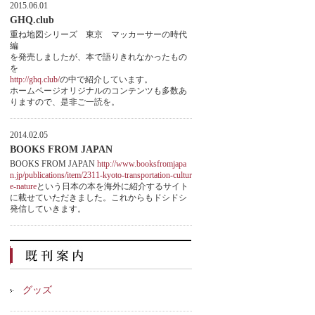
2015.06.01
GHQ.club
重ね地図シリーズ 東京 マッカーサーの時代
編
を発売しましたが、本で語りきれなかったもの
を
http://ghq.club/
の中で紹介しています。
ホームページオリジナルのコンテンツも多数あ
りますので、是非ご一読を。
2014.02.05
BOOKS FROM JAPAN
BOOKS FROM JAPAN
http://www.booksfromjapa
n.jp/publications/item/2311-kyoto-transportation-cultur
e-nature
という日本の本を海外に紹介するサイト
に載せていただきました。これからもドシドシ
発信していきます。
グッズ