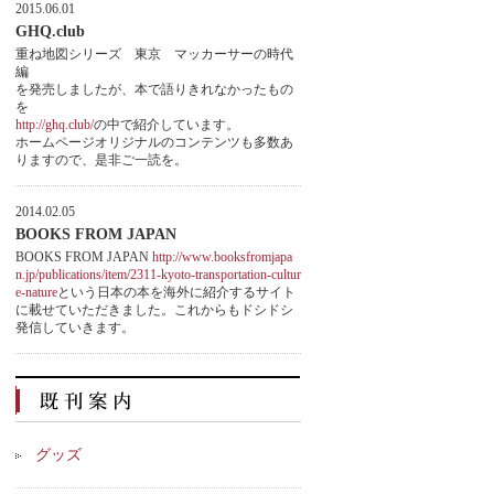
2015.06.01
GHQ.club
重ね地図シリーズ 東京 マッカーサーの時代
編
を発売しましたが、本で語りきれなかったもの
を
http://ghq.club/
の中で紹介しています。
ホームページオリジナルのコンテンツも多数あ
りますので、是非ご一読を。
2014.02.05
BOOKS FROM JAPAN
BOOKS FROM JAPAN
http://www.booksfromjapa
n.jp/publications/item/2311-kyoto-transportation-cultur
e-nature
という日本の本を海外に紹介するサイト
に載せていただきました。これからもドシドシ
発信していきます。
グッズ