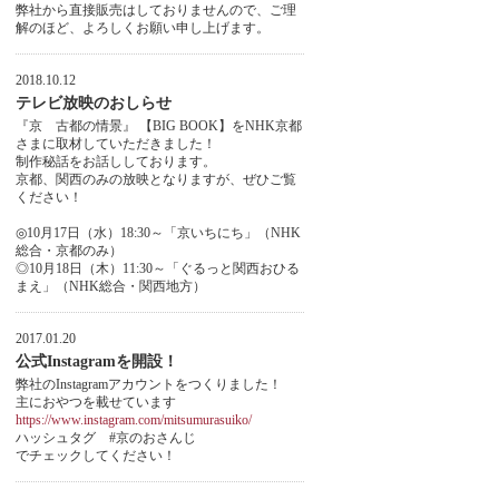
弊社から直接販売はしておりませんので、ご理
解のほど、よろしくお願い申し上げます。
2018.10.12
テレビ放映のおしらせ
『京 古都の情景』 【BIG BOOK】をNHK京都
さまに取材していただきました！
制作秘話をお話ししております。
京都、関西のみの放映となりますが、ぜひご覧
ください！
◎10月17日（水）18:30～「京いちにち」（NHK
総合・京都のみ）
◎10月18日（木）11:30～「ぐるっと関西おひる
まえ」（NHK総合・関西地方）
2017.01.20
公式Instagramを開設！
弊社のInstagramアカウントをつくりました！
主におやつを載せています
https://www.instagram.com/mitsumurasuiko/
ハッシュタグ #京のおさんじ
でチェックしてください！