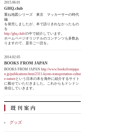
2015.06.01
GHQ.club
重ね地図シリーズ 東京 マッカーサーの時代
編
を発売しましたが、本で語りきれなかったもの
を
http://ghq.club/
の中で紹介しています。
ホームページオリジナルのコンテンツも多数あ
りますので、是非ご一読を。
2014.02.05
BOOKS FROM JAPAN
BOOKS FROM JAPAN
http://www.booksfromjapa
n.jp/publications/item/2311-kyoto-transportation-cultur
e-nature
という日本の本を海外に紹介するサイト
に載せていただきました。これからもドシドシ
発信していきます。
グッズ