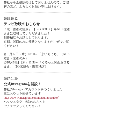
弊社から直接販売はしておりませんので、ご理
解のほど、よろしくお願い申し上げます。
2018.10.12
テレビ放映のおしらせ
『京 古都の情景』 【BIG BOOK】をNHK京都
さまに取材していただきました！
制作秘話をお話ししております。
京都、関西のみの放映となりますが、ぜひご覧
ください！
◎10月17日（水）18:30～「京いちにち」（NHK
総合・京都のみ）
◎10月18日（木）11:30～「ぐるっと関西おひる
まえ」（NHK総合・関西地方）
2017.01.20
公式Instagramを開設！
弊社のInstagramアカウントをつくりました！
主におやつを載せています
https://www.instagram.com/mitsumurasuiko/
ハッシュタグ #京のおさんじ
でチェックしてください！