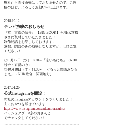
弊社から直接販売はしておりませんので、ご理
解のほど、よろしくお願い申し上げます。
2018.10.12
テレビ放映のおしらせ
『京 古都の情景』 【BIG BOOK】をNHK京都
さまに取材していただきました！
制作秘話をお話ししております。
京都、関西のみの放映となりますが、ぜひご覧
ください！
◎10月17日（水）18:30～「京いちにち」（NHK
総合・京都のみ）
◎10月18日（木）11:30～「ぐるっと関西おひる
まえ」（NHK総合・関西地方）
2017.01.20
公式Instagramを開設！
弊社のInstagramアカウントをつくりました！
主におやつを載せています
https://www.instagram.com/mitsumurasuiko/
ハッシュタグ #京のおさんじ
でチェックしてください！