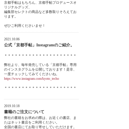
京都手帖はもちろん、京都手帖プロデュースオ
リジナルグッズ、
編集部セレクトの商品など多数取りそろえてお
ります。
ぜひご利用くださいませ！
2021.10.06
公式「京都手帖」Instagramのご紹介。
＊＊＊＊＊＊＊＊＊＊＊＊＊＊＊＊＊＊＊＊＊
弊社より、毎年発売している「京都手帖」専用
のインスタグラムを公開しております！是非、
一度チェックしてみてくださいね。
https://www.instagram.com/kyoto_techo
＊＊＊＊＊＊＊＊＊＊＊＊＊＊＊＊＊＊＊＊＊
2019.10.18
書籍のご注文について
弊社の書籍をお求めの際は、お近くの書店、ま
たはネット書店をご利用ください。
全国の書店にてお取り寄せしていただけます。