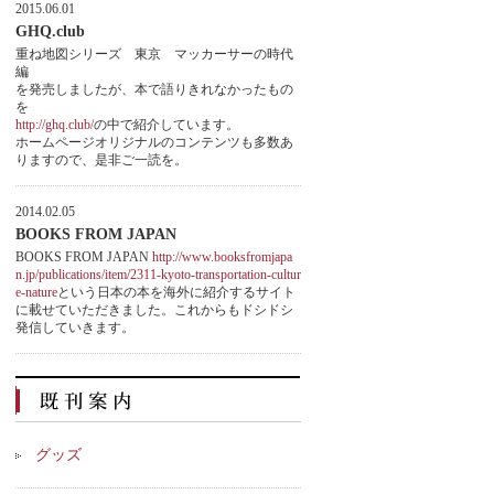
2015.06.01
GHQ.club
重ね地図シリーズ 東京 マッカーサーの時代
編
を発売しましたが、本で語りきれなかったもの
を
http://ghq.club/
の中で紹介しています。
ホームページオリジナルのコンテンツも多数あ
りますので、是非ご一読を。
2014.02.05
BOOKS FROM JAPAN
BOOKS FROM JAPAN
http://www.booksfromjapa
n.jp/publications/item/2311-kyoto-transportation-cultur
e-nature
という日本の本を海外に紹介するサイト
に載せていただきました。これからもドシドシ
発信していきます。
グッズ