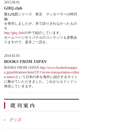
2015.06.01
GHQ.club
重ね地図シリーズ 東京 マッカーサーの時代
編
を発売しましたが、本で語りきれなかったもの
を
http://ghq.club/
の中で紹介しています。
ホームページオリジナルのコンテンツも多数あ
りますので、是非ご一読を。
2014.02.05
BOOKS FROM JAPAN
BOOKS FROM JAPAN
http://www.booksfromjapa
n.jp/publications/item/2311-kyoto-transportation-cultur
e-nature
という日本の本を海外に紹介するサイト
に載せていただきました。これからもドシドシ
発信していきます。
グッズ