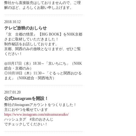
弊社から直接販売はしておりませんので、ご理
解のほど、よろしくお願い申し上げます。
2018.10.12
テレビ放映のおしらせ
『京 古都の情景』 【BIG BOOK】をNHK京都
さまに取材していただきました！
制作秘話をお話ししております。
京都、関西のみの放映となりますが、ぜひご覧
ください！
◎10月17日（水）18:30～「京いちにち」（NHK
総合・京都のみ）
◎10月18日（木）11:30～「ぐるっと関西おひる
まえ」（NHK総合・関西地方）
2017.01.20
公式Instagramを開設！
弊社のInstagramアカウントをつくりました！
主におやつを載せています
https://www.instagram.com/mitsumurasuiko/
ハッシュタグ #京のおさんじ
でチェックしてください！