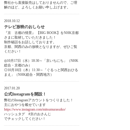
弊社から直接販売はしておりませんので、ご理
解のほど、よろしくお願い申し上げます。
2018.10.12
テレビ放映のおしらせ
『京 古都の情景』 【BIG BOOK】をNHK京都
さまに取材していただきました！
制作秘話をお話ししております。
京都、関西のみの放映となりますが、ぜひご覧
ください！
◎10月17日（水）18:30～「京いちにち」（NHK
総合・京都のみ）
◎10月18日（木）11:30～「ぐるっと関西おひる
まえ」（NHK総合・関西地方）
2017.01.20
公式Instagramを開設！
弊社のInstagramアカウントをつくりました！
主におやつを載せています
https://www.instagram.com/mitsumurasuiko/
ハッシュタグ #京のおさんじ
でチェックしてください！