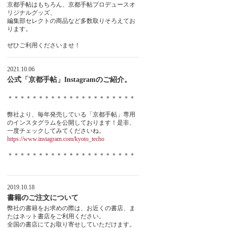
京都手帖はもちろん、京都手帖プロデュースオ
リジナルグッズ、
編集部セレクトの商品など多数取りそろえてお
ります。
ぜひご利用くださいませ！
2021.10.06
公式「京都手帖」Instagramのご紹介。
＊＊＊＊＊＊＊＊＊＊＊＊＊＊＊＊＊＊＊＊＊
弊社より、毎年発売している「京都手帖」専用
のインスタグラムを公開しております！是非、
一度チェックしてみてくださいね。
https://www.instagram.com/kyoto_techo
＊＊＊＊＊＊＊＊＊＊＊＊＊＊＊＊＊＊＊＊＊
2019.10.18
書籍のご注文について
弊社の書籍をお求めの際は、お近くの書店、ま
たはネット書店をご利用ください。
全国の書店にてお取り寄せしていただけます。