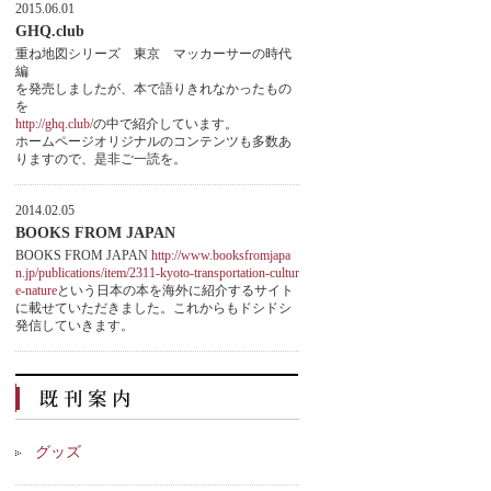
2015.06.01
GHQ.club
重ね地図シリーズ 東京 マッカーサーの時代
編
を発売しましたが、本で語りきれなかったもの
を
http://ghq.club/
の中で紹介しています。
ホームページオリジナルのコンテンツも多数あ
りますので、是非ご一読を。
2014.02.05
BOOKS FROM JAPAN
BOOKS FROM JAPAN
http://www.booksfromjapa
n.jp/publications/item/2311-kyoto-transportation-cultur
e-nature
という日本の本を海外に紹介するサイト
に載せていただきました。これからもドシドシ
発信していきます。
グッズ