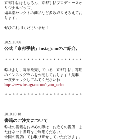
京都手帖はもちろん、京都手帖プロデュースオ
リジナルグッズ、
編集部セレクトの商品など多数取りそろえてお
ります。
ぜひご利用くださいませ！
2021.10.06
公式「京都手帖」Instagramのご紹介。
＊＊＊＊＊＊＊＊＊＊＊＊＊＊＊＊＊＊＊＊＊
弊社より、毎年発売している「京都手帖」専用
のインスタグラムを公開しております！是非、
一度チェックしてみてくださいね。
https://www.instagram.com/kyoto_techo
＊＊＊＊＊＊＊＊＊＊＊＊＊＊＊＊＊＊＊＊＊
2019.10.18
書籍のご注文について
弊社の書籍をお求めの際は、お近くの書店、ま
たはネット書店をご利用ください。
全国の書店にてお取り寄せしていただけます。