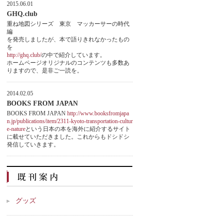
2015.06.01
GHQ.club
重ね地図シリーズ 東京 マッカーサーの時代
編
を発売しましたが、本で語りきれなかったもの
を
http://ghq.club/
の中で紹介しています。
ホームページオリジナルのコンテンツも多数あ
りますので、是非ご一読を。
2014.02.05
BOOKS FROM JAPAN
BOOKS FROM JAPAN
http://www.booksfromjapa
n.jp/publications/item/2311-kyoto-transportation-cultur
e-nature
という日本の本を海外に紹介するサイト
に載せていただきました。これからもドシドシ
発信していきます。
グッズ