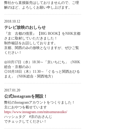
弊社から直接販売はしておりませんので、ご理
解のほど、よろしくお願い申し上げます。
2018.10.12
テレビ放映のおしらせ
『京 古都の情景』 【BIG BOOK】をNHK京都
さまに取材していただきました！
制作秘話をお話ししております。
京都、関西のみの放映となりますが、ぜひご覧
ください！
◎10月17日（水）18:30～「京いちにち」（NHK
総合・京都のみ）
◎10月18日（木）11:30～「ぐるっと関西おひる
まえ」（NHK総合・関西地方）
2017.01.20
公式Instagramを開設！
弊社のInstagramアカウントをつくりました！
主におやつを載せています
https://www.instagram.com/mitsumurasuiko/
ハッシュタグ #京のおさんじ
でチェックしてください！