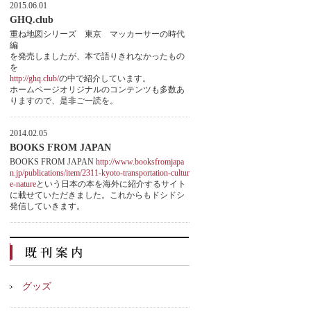
2015.06.01
GHQ.club
重ね地図シリーズ 東京 マッカーサーの時代
編
を発売しましたが、本で語りきれなかったもの
を
http://ghq.club/
の中で紹介しています。
ホームページオリジナルのコンテンツも多数あ
りますので、是非ご一読を。
2014.02.05
BOOKS FROM JAPAN
BOOKS FROM JAPAN
http://www.booksfromjapa
n.jp/publications/item/2311-kyoto-transportation-cultur
e-nature
という日本の本を海外に紹介するサイト
に載せていただきました。これからもドシドシ
発信していきます。
グッズ