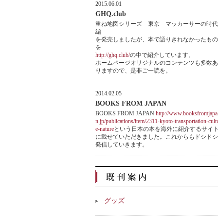
2015.06.01
GHQ.club
重ね地図シリーズ 東京 マッカーサーの時代
編
を発売しましたが、本で語りきれなかったもの
を
http://ghq.club/
の中で紹介しています。
ホームページオリジナルのコンテンツも多数あ
りますので、是非ご一読を。
2014.02.05
BOOKS FROM JAPAN
BOOKS FROM JAPAN
http://www.booksfromjapa
n.jp/publications/item/2311-kyoto-transportation-cult
e-nature
という日本の本を海外に紹介するサイ
に載せていただきました。これからもドシドシ
発信していきます。
グッズ