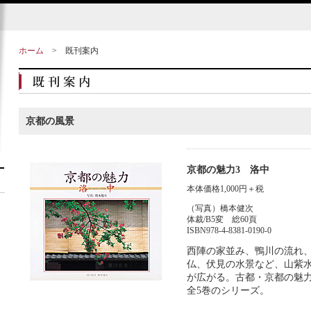
ホーム
>
既刊案内
京都の風景
京都の魅力3 洛中
本体価格1,000円＋税
（写真）橋本健次
体裁/B5変 総60頁
ISBN978-4-8381-0190-0
西陣の家並み、鴨川の流れ
仏、伏見の水景など、山紫
が広がる。古都・京都の魅
全5巻のシリーズ。