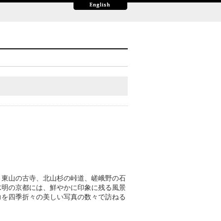
、東山の古寺、北山杉の峠道、嵯峨野の石
水明の京都には、鮮やかに印象に残る風景
力を四季折々の美しい写真の数々で訪ねる