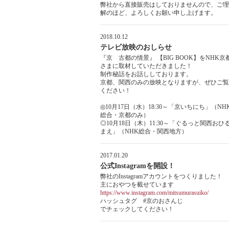
弊社から直接販売はしておりませんので、ご理
解のほど、よろしくお願い申し上げます。
2018.10.12
テレビ放映のおしらせ
『京 古都の情景』 【BIG BOOK】をNHK京
さまに取材していただきました！
制作秘話をお話ししております。
京都、関西のみの放映となりますが、ぜひご覧
ください！
◎10月17日（水）18:30～「京いちにち」（NH
総合・京都のみ）
◎10月18日（木）11:30～「ぐるっと関西おひ
まえ」（NHK総合・関西地方）
2017.01.20
公式Instagramを開設！
弊社のInstagramアカウントをつくりました！
主におやつを載せています
https://www.instagram.com/mitsumurasuiko/
ハッシュタグ #京のおさんじ
でチェックしてください！