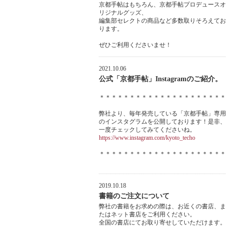
京都手帖はもちろん、京都手帖プロデュースオ
リジナルグッズ、
編集部セレクトの商品など多数取りそろえてお
ります。
ぜひご利用くださいませ！
2021.10.06
公式「京都手帖」Instagramのご紹介。
＊＊＊＊＊＊＊＊＊＊＊＊＊＊＊＊＊＊＊＊＊
弊社より、毎年発売している「京都手帖」専用
のインスタグラムを公開しております！是非、
一度チェックしてみてくださいね。
https://www.instagram.com/kyoto_techo
＊＊＊＊＊＊＊＊＊＊＊＊＊＊＊＊＊＊＊＊＊
2019.10.18
書籍のご注文について
弊社の書籍をお求めの際は、お近くの書店、ま
たはネット書店をご利用ください。
全国の書店にてお取り寄せしていただけます。