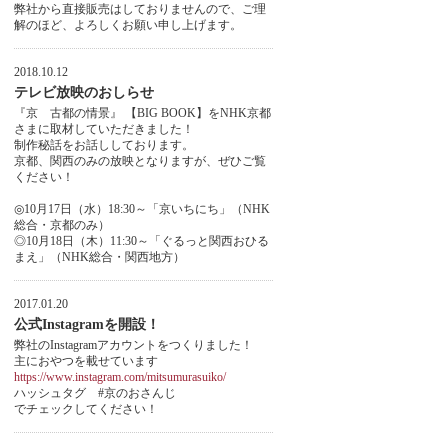
弊社から直接販売はしておりませんので、ご理
解のほど、よろしくお願い申し上げます。
2018.10.12
テレビ放映のおしらせ
『京 古都の情景』 【BIG BOOK】をNHK京都
さまに取材していただきました！
制作秘話をお話ししております。
京都、関西のみの放映となりますが、ぜひご覧
ください！
◎10月17日（水）18:30～「京いちにち」（NHK
総合・京都のみ）
◎10月18日（木）11:30～「ぐるっと関西おひる
まえ」（NHK総合・関西地方）
2017.01.20
公式Instagramを開設！
弊社のInstagramアカウントをつくりました！
主におやつを載せています
https://www.instagram.com/mitsumurasuiko/
ハッシュタグ #京のおさんじ
でチェックしてください！