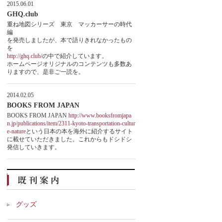
2015.06.01
GHQ.club
重ね地図シリーズ 東京 マッカーサーの時代
編
を発売しましたが、本で語りきれなかったもの
を
http://ghq.club/
の中で紹介しています。
ホームページオリジナルのコンテンツも多数あ
りますので、是非ご一読を。
2014.02.05
BOOKS FROM JAPAN
BOOKS FROM JAPAN
http://www.booksfromjapa
n.jp/publications/item/2311-kyoto-transportation-cultur
e-nature
という日本の本を海外に紹介するサイト
に載せていただきました。これからもドシドシ
発信していきます。
グッズ