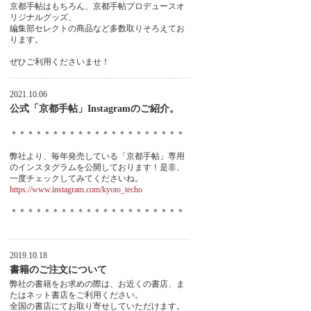
京都手帖はもちろん、京都手帖プロデュースオ
リジナルグッズ、
編集部セレクトの商品など多数取りそろえてお
ります。
ぜひご利用くださいませ！
2021.10.06
公式「京都手帖」Instagramのご紹介。
＊＊＊＊＊＊＊＊＊＊＊＊＊＊＊＊＊＊＊＊＊
弊社より、毎年発売している「京都手帖」専用
のインスタグラムを公開しております！是非、
一度チェックしてみてくださいね。
https://www.instagram.com/kyoto_techo
＊＊＊＊＊＊＊＊＊＊＊＊＊＊＊＊＊＊＊＊＊
2019.10.18
書籍のご注文について
弊社の書籍をお求めの際は、お近くの書店、ま
たはネット書店をご利用ください。
全国の書店にてお取り寄せしていただけます。