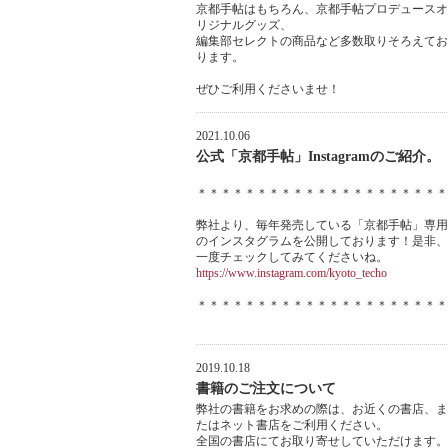
京都手帖はもちろん、京都手帖プロデュースオ
リジナルグッズ、
編集部セレクトの商品など多数取りそろえてお
ります。
ぜひご利用くださいませ！
2021.10.06
公式「京都手帖」Instagramのご紹介。
＊＊＊＊＊＊＊＊＊＊＊＊＊＊＊＊＊＊＊＊＊
弊社より、毎年発売している「京都手帖」専用
のインスタグラムを公開しております！是非、
一度チェックしてみてくださいね。
https://www.instagram.com/kyoto_techo
＊＊＊＊＊＊＊＊＊＊＊＊＊＊＊＊＊＊＊＊＊
2019.10.18
書籍のご注文について
弊社の書籍をお求めの際は、お近くの書店、ま
たはネット書店をご利用ください。
全国の書店にてお取り寄せしていただけます。