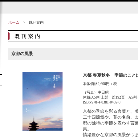
ホーム
>
既刊案内
京都の風景
京都 春夏秋冬 季節のこと
本体価格2,600円＋税
（写真）中田昭
体裁/A5判-上製 総192頁 A5判
ISBN978-4-8381-0459-8
京都の季節を彩る言葉と、
二十四節気や、花の名前、
都の独特の季節を表わす言
集。
情緒豊かな京都の風景がつ