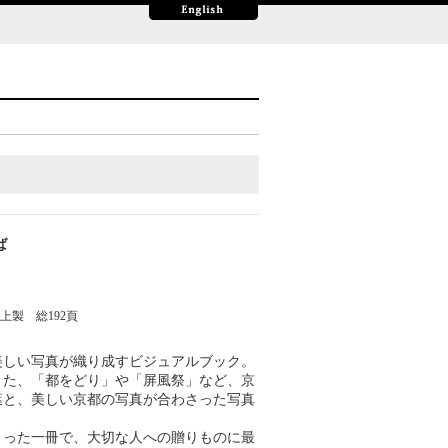
ば
-上製 総192頁
美しい写真が織り成すビジュアルブック。
また、「都をどり」や「屏風祭」など、京
葉と、美しい京都の写真が合わさった写真
まった一冊で、大切な人への贈りものに最