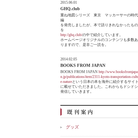
2015.06.01
GHQ.club
重ね地図シリーズ 東京 マッカーサーの時代
編
を発売しましたが、本で語りきれなかったもの
を
http://ghq.club/
の中で紹介しています。
ホームページオリジナルのコンテンツも多数あ
りますので、是非ご一読を。
2014.02.05
BOOKS FROM JAPAN
BOOKS FROM JAPAN
http://www.booksfromjapa
n.jp/publications/item/2311-kyoto-transportation-cult
e-nature
という日本の本を海外に紹介するサイ
に載せていただきました。これからもドシドシ
発信していきます。
グッズ