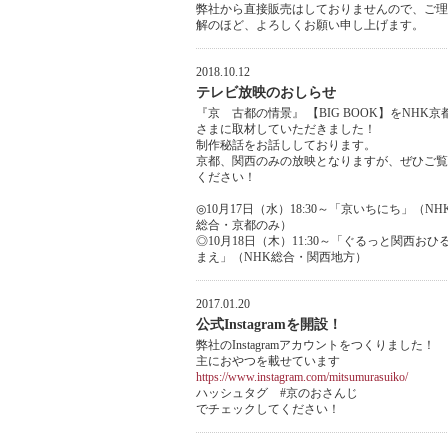
弊社から直接販売はしておりませんので、ご理
解のほど、よろしくお願い申し上げます。
2018.10.12
テレビ放映のおしらせ
『京 古都の情景』 【BIG BOOK】をNHK京
さまに取材していただきました！
制作秘話をお話ししております。
京都、関西のみの放映となりますが、ぜひご覧
ください！
◎10月17日（水）18:30～「京いちにち」（NH
総合・京都のみ）
◎10月18日（木）11:30～「ぐるっと関西おひ
まえ」（NHK総合・関西地方）
2017.01.20
公式Instagramを開設！
弊社のInstagramアカウントをつくりました！
主におやつを載せています
https://www.instagram.com/mitsumurasuiko/
ハッシュタグ #京のおさんじ
でチェックしてください！