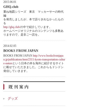
2015.06.01
GHQ.club
重ね地図シリーズ 東京 マッカーサーの時代
編
を発売しましたが、本で語りきれなかったもの
を
http://ghq.club/
の中で紹介しています。
ホームページオリジナルのコンテンツも多数あ
りますので、是非ご一読を。
2014.02.05
BOOKS FROM JAPAN
BOOKS FROM JAPAN
http://www.booksfromjapa
n.jp/publications/item/2311-kyoto-transportation-cultur
e-nature
という日本の本を海外に紹介するサイト
に載せていただきました。これからもドシドシ
発信していきます。
グッズ