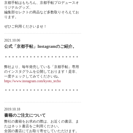
京都手帖はもちろん、京都手帖プロデュースオ
リジナルグッズ、
編集部セレクトの商品など多数取りそろえてお
ります。
ぜひご利用くださいませ！
2021.10.06
公式「京都手帖」Instagramのご紹介。
＊＊＊＊＊＊＊＊＊＊＊＊＊＊＊＊＊＊＊＊＊
弊社より、毎年発売している「京都手帖」専用
のインスタグラムを公開しております！是非、
一度チェックしてみてくださいね。
https://www.instagram.com/kyoto_techo
＊＊＊＊＊＊＊＊＊＊＊＊＊＊＊＊＊＊＊＊＊
2019.10.18
書籍のご注文について
弊社の書籍をお求めの際は、お近くの書店、ま
たはネット書店をご利用ください。
全国の書店にてお取り寄せしていただけます。