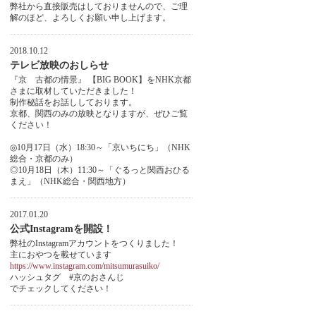
弊社から直接販売はしておりませんので、ご理
解のほど、よろしくお願い申し上げます。
2018.10.12
テレビ放映のおしらせ
『京 古都の情景』 【BIG BOOK】をNHK京都
さまに取材していただきました！
制作秘話をお話ししております。
京都、関西のみの放映となりますが、ぜひご覧
ください！
◎10月17日（水）18:30～「京いちにち」（NHK
総合・京都のみ）
◎10月18日（木）11:30～「ぐるっと関西おひる
まえ」（NHK総合・関西地方）
2017.01.20
公式Instagramを開設！
弊社のInstagramアカウントをつくりました！
主におやつを載せています
https://www.instagram.com/mitsumurasuiko/
ハッシュタグ #京のおさんじ
でチェックしてください！