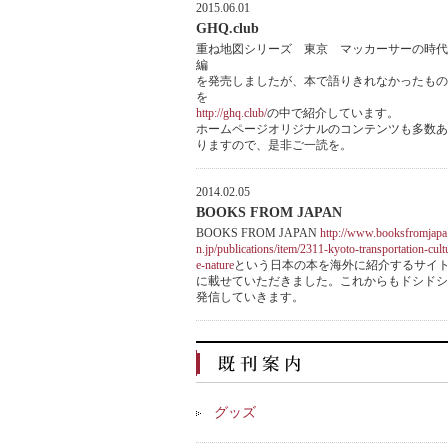
2015.06.01
GHQ.club
重ね地図シリーズ 東京 マッカーサーの時代
編
を発売しましたが、本で語りきれなかったもの
を
http://ghq.club/
の中で紹介しています。
ホームページオリジナルのコンテンツも多数あ
りますので、是非ご一読を。
2014.02.05
BOOKS FROM JAPAN
BOOKS FROM JAPAN
http://www.booksfromjapa
n.jp/publications/item/2311-kyoto-transportation-cult
e-nature
という日本の本を海外に紹介するサイ
に載せていただきました。これからもドシドシ
発信していきます。
グッズ