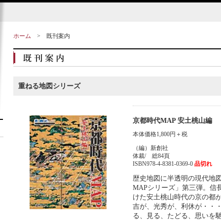
ホーム
>
既刊案内
重ねる地図シリーズ
京都時代MAP 安土桃山編
本体価格1,800円＋税
（編）新創社
体裁/ 総84頁
ISBN978-4-8381-0369-0
品切れ
歴史地図に半透明の現代地
MAPシリーズ」第三弾。信
けた安土桃山時代の京の都
吉が、光秀が、利休が・・
る、見る、たどる、思いを