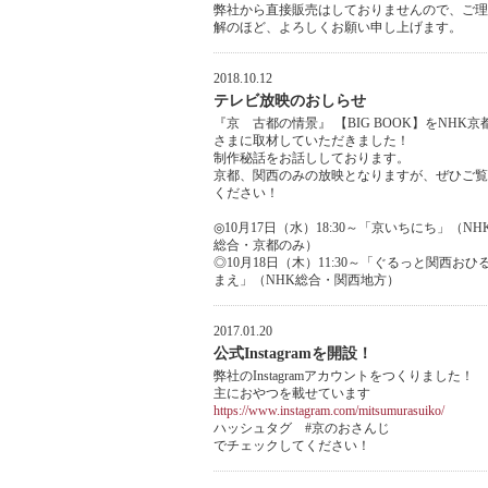
弊社から直接販売はしておりませんので、ご理
解のほど、よろしくお願い申し上げます。
2018.10.12
テレビ放映のおしらせ
『京 古都の情景』 【BIG BOOK】をNHK京
さまに取材していただきました！
制作秘話をお話ししております。
京都、関西のみの放映となりますが、ぜひご覧
ください！
◎10月17日（水）18:30～「京いちにち」（NH
総合・京都のみ）
◎10月18日（木）11:30～「ぐるっと関西おひ
まえ」（NHK総合・関西地方）
2017.01.20
公式Instagramを開設！
弊社のInstagramアカウントをつくりました！
主におやつを載せています
https://www.instagram.com/mitsumurasuiko/
ハッシュタグ #京のおさんじ
でチェックしてください！