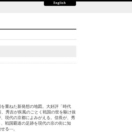
図を重ねた新発想の地図。大好評「時代
長、秀吉が疾風のごとく戦国の世を駆け抜
が、現代の京都によみがえる。信長が、秀
・、戦国覇道の足跡を現代の京の街に知
馳せる―。