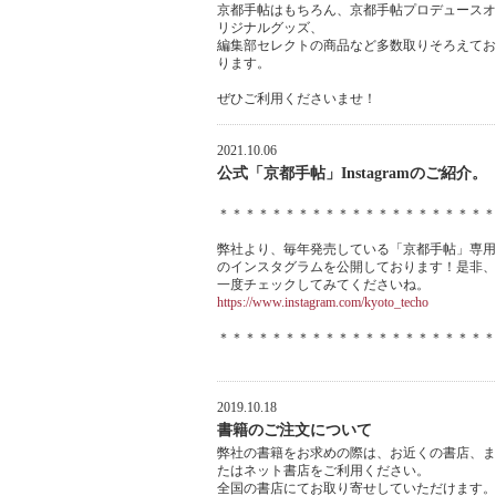
京都手帖はもちろん、京都手帖プロデュースオ
リジナルグッズ、
編集部セレクトの商品など多数取りそろえてお
ります。
ぜひご利用くださいませ！
2021.10.06
公式「京都手帖」Instagramのご紹介。
＊＊＊＊＊＊＊＊＊＊＊＊＊＊＊＊＊＊＊＊＊
弊社より、毎年発売している「京都手帖」専用
のインスタグラムを公開しております！是非、
一度チェックしてみてくださいね。
https://www.instagram.com/kyoto_techo
＊＊＊＊＊＊＊＊＊＊＊＊＊＊＊＊＊＊＊＊＊
2019.10.18
書籍のご注文について
弊社の書籍をお求めの際は、お近くの書店、ま
たはネット書店をご利用ください。
全国の書店にてお取り寄せしていただけます。