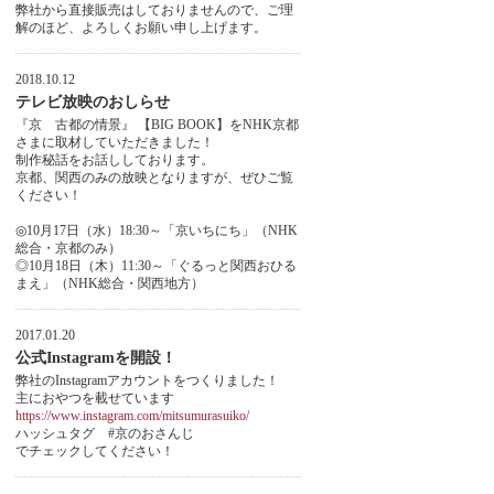
弊社から直接販売はしておりませんので、ご理
解のほど、よろしくお願い申し上げます。
2018.10.12
テレビ放映のおしらせ
『京 古都の情景』 【BIG BOOK】をNHK京都
さまに取材していただきました！
制作秘話をお話ししております。
京都、関西のみの放映となりますが、ぜひご覧
ください！
◎10月17日（水）18:30～「京いちにち」（NHK
総合・京都のみ）
◎10月18日（木）11:30～「ぐるっと関西おひる
まえ」（NHK総合・関西地方）
2017.01.20
公式Instagramを開設！
弊社のInstagramアカウントをつくりました！
主におやつを載せています
https://www.instagram.com/mitsumurasuiko/
ハッシュタグ #京のおさんじ
でチェックしてください！