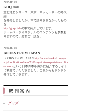
2015.06.01
GHQ.club
重ね地図シリーズ 東京 マッカーサーの時代
編
を発売しましたが、本で語りきれなかったもの
を
http://ghq.club/
の中で紹介しています。
ホームページオリジナルのコンテンツも多数あ
りますので、是非ご一読を。
2014.02.05
BOOKS FROM JAPAN
BOOKS FROM JAPAN
http://www.booksfromjapa
n.jp/publications/item/2311-kyoto-transportation-cultur
e-nature
という日本の本を海外に紹介するサイト
に載せていただきました。これからもドシドシ
発信していきます。
グッズ