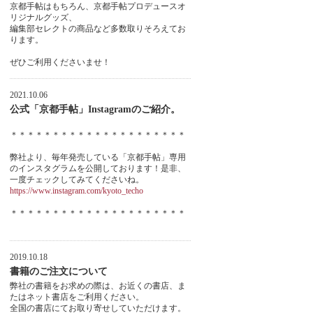
京都手帖はもちろん、京都手帖プロデュースオ
リジナルグッズ、
編集部セレクトの商品など多数取りそろえてお
ります。
ぜひご利用くださいませ！
2021.10.06
公式「京都手帖」Instagramのご紹介。
＊＊＊＊＊＊＊＊＊＊＊＊＊＊＊＊＊＊＊＊＊
弊社より、毎年発売している「京都手帖」専用
のインスタグラムを公開しております！是非、
一度チェックしてみてくださいね。
https://www.instagram.com/kyoto_techo
＊＊＊＊＊＊＊＊＊＊＊＊＊＊＊＊＊＊＊＊＊
2019.10.18
書籍のご注文について
弊社の書籍をお求めの際は、お近くの書店、ま
たはネット書店をご利用ください。
全国の書店にてお取り寄せしていただけます。